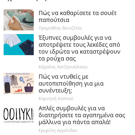
Πώς να καθαρίσετε τα σουέτ
παπούτσια
Προμηθέας Βενιζέλος
Έξυπνες συμβουλές για να
αποτρέψετε τους λεκέδες από
τον ιδρώτα να καταστρέψουν
τα ρούχα σας
Κάρολος Χατζηνικόλαου
Πώς να ντυθείς με
αυτοπεποίθηση για μια
συνέντευξη;
Κομνηνή Καπνού
Απλές συμβουλές για να
διατηρήσετε τα αγαπημένα σας
μάλλινα για πάντα απαλά!
Εριφύλη Αγγελίδου