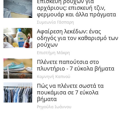
Επισκευή ρούχων για
αρχάριους: επισκευή τζιν,
φερμουάρ και άλλα πράγματα
Συμεωνία Γάσπαρη
Αφαίρεση λεκέδων: ένας
οδηγός για τον καθαρισμό των
ρούχων
Επιστήμη Μάκρη
Πλένετε παπούτσια στο
πλυντήριο - 7 εύκολα βήματα
Κομνηνή Καπνού
Πώς να πλένετε σωστά τα
πουκάμισα σε 7 εύκολα
βήματα
Ρηγούλα Ιωάννου