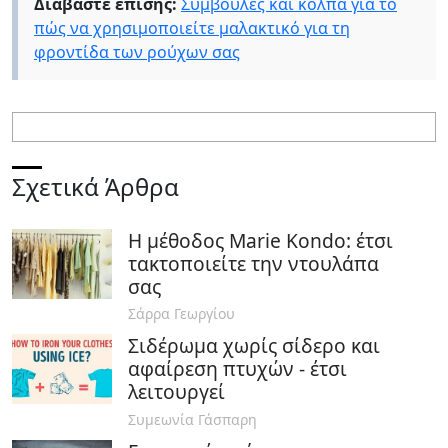
Διαβάστε επίσης:
Συμβουλές και κόλπα για το
πώς να χρησιμοποιείτε μαλακτικό για τη
φροντίδα των ρούχων σας
Σχετικά Άρθρα
Η μέθοδος Marie Kondo: έτσι
τακτοποιείτε την ντουλάπα
σας
Σάρρα Γεωργίου
Σιδέρωμα χωρίς σίδερο και
αφαίρεση πτυχών - έτσι
λειτουργεί
Συμεωνία Γάσπαρη