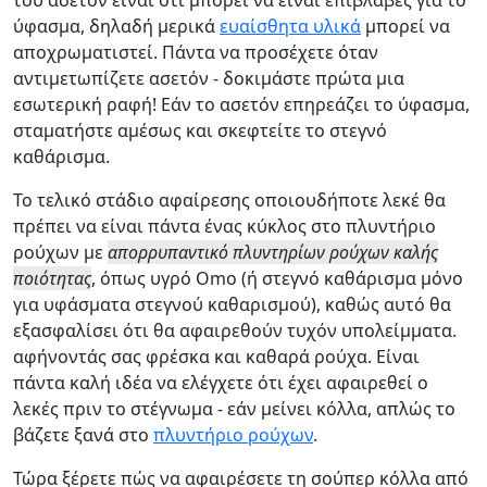
του ασετόν είναι ότι μπορεί να είναι επιβλαβές για το
ύφασμα, δηλαδή μερικά
ευαίσθητα υλικά
μπορεί να
αποχρωματιστεί. Πάντα να προσέχετε όταν
αντιμετωπίζετε ασετόν - δοκιμάστε πρώτα μια
εσωτερική ραφή! Εάν το ασετόν επηρεάζει το ύφασμα,
σταματήστε αμέσως και σκεφτείτε το στεγνό
καθάρισμα.
Το τελικό στάδιο αφαίρεσης οποιουδήποτε λεκέ θα
πρέπει να είναι πάντα ένας κύκλος στο πλυντήριο
ρούχων με
απορρυπαντικό πλυντηρίων ρούχων καλής
ποιότητας
, όπως υγρό Omo (ή στεγνό καθάρισμα μόνο
για υφάσματα στεγνού καθαρισμού), καθώς αυτό θα
εξασφαλίσει ότι θα αφαιρεθούν τυχόν υπολείμματα.
αφήνοντάς σας φρέσκα και καθαρά ρούχα. Είναι
πάντα καλή ιδέα να ελέγχετε ότι έχει αφαιρεθεί ο
λεκές πριν το στέγνωμα - εάν μείνει κόλλα, απλώς το
βάζετε ξανά στο
πλυντήριο ρούχων
.
Τώρα ξέρετε πώς να αφαιρέσετε τη σούπερ κόλλα από