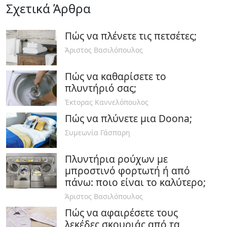
Σχετικά Άρθρα
Πώς να πλένετε τις πετσέτες;
Άριστος Βασιλόπουλος
Πώς να καθαρίσετε το
πλυντήριό σας;
Έκτορας Καννελόπουλος
Πώς να πλύνετε μια Doona;
Συμεωνία Γάσπαρη
Πλυντήρια ρούχων με
μπροστινό φορτωτή ή από
πάνω: ποιο είναι το καλύτερο;
Άριστος Βασιλόπουλος
Πώς να αφαιρέσετε τους
λεκέδες σκουριάς από τα