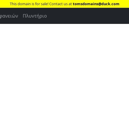
This domain is for sale! Contact us at
tomsdomains@duck.com
ιφανειών
Πλυντήριο