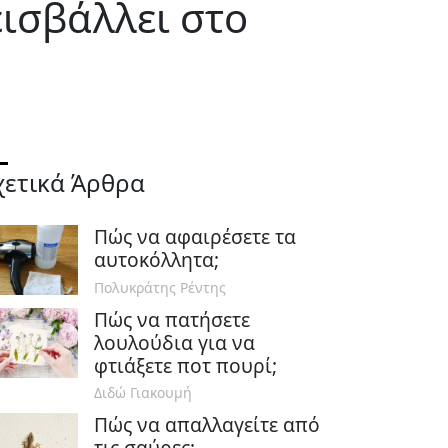
εισβάλλει στο
χετικά Άρθρα
Πώς να αφαιρέσετε τα
αυτοκόλλητα;
Πολυκράτης Ρέντης
Πώς να πατήσετε
λουλούδια για να
φτιάξετε ποτ πουρί;
Διδώ Γιακουμή
Πώς να απαλλαγείτε από
τις σαύρες;