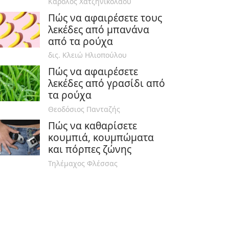
Κάρολος Χατζηνικόλαου
Πώς να αφαιρέσετε τους
λεκέδες από μπανάνα
από τα ρούχα
δις. Κλειώ Ηλιοπούλου
Πώς να αφαιρέσετε
λεκέδες από γρασίδι από
τα ρούχα
Θεοδόσιος Πανταζής
Πώς να καθαρίσετε
κουμπιά, κουμπώματα
και πόρπες ζώνης
Τηλέμαχος Φλέσσας