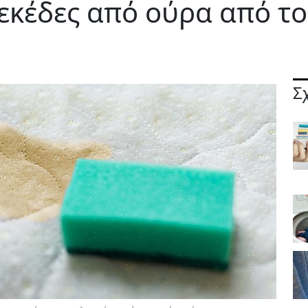
λεκέδες από ούρα από τ
Σ