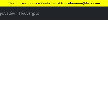
This domain is for sale! Contact us at
tomsdomains@duck.com
ιφανειών
Πλυντήριο