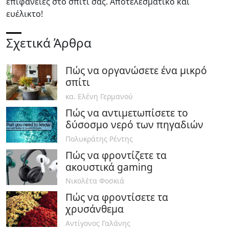
επιφάνειες στο σπίτι σας. Αποτελεσματικό και
ευέλικτο!
Σχετικά Άρθρα
Πώς να οργανώσετε ένα μικρό
σπίτι
κα. Ελένη Γερμανού
Πώς να αντιμετωπίσετε το
δύσοσμο νερό των πηγαδιών
Πολυκράτης Ρέντης
Πώς να φροντίζετε τα
ακουστικά gaming
Νικολέτα Φοσκιά
Πώς να φροντίσετε τα
χρυσάνθεμα
Αντίγονος Γαλάνης