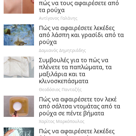
πώς να τους αφαιρέσετε από
τα ρούχα
Αντίγονος Γαλάνης
Πώς να αφαιρέσετε λεκέδες
από λάσπη και γρασίδι από τα
ρούχα
Δαμιανός Δημητριάδης
Συμβουλές για το πώς να
πλένετε τα παπλώματα, τα
μαξιλάρια και τα
κλινοσκεπάσματα
Θεοδόσιος Πανταζής
Πώς να αφαιρέσετε τον λεκέ
από σάλτσα ντομάτας από τα
ρούχα σε πέντε βήματα
Χαρίτος Μαρκόπουλος
Πώς να αφαιρέσετε λεκέδες