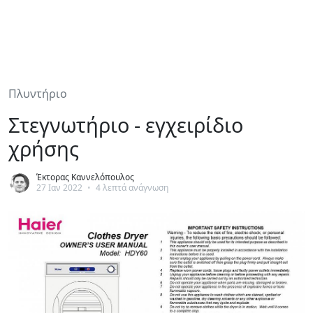
Πλυντήριο
Στεγνωτήριο - εγχειρίδιο
χρήσης
Έκτορας Καννελόπουλος
27 Ιαν 2022
•
4 λεπτά ανάγνωση