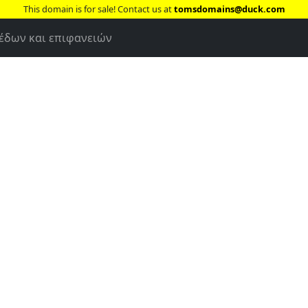
This domain is for sale! Contact us at
tomsdomains@duck.com
έδων και επιφανειών