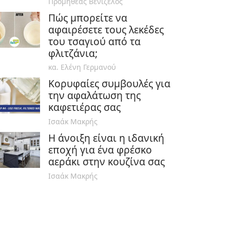
Προμηθέας Βενιζέλος
Πώς μπορείτε να
αφαιρέσετε τους λεκέδες
του τσαγιού από τα
φλιτζάνια;
κα. Ελένη Γερμανού
Κορυφαίες συμβουλές για
την αφαλάτωση της
καφετιέρας σας
Ισαάκ Μακρής
Η άνοιξη είναι η ιδανική
εποχή για ένα φρέσκο
αεράκι στην κουζίνα σας
Ισαάκ Μακρής