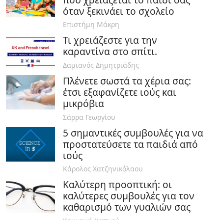
όταν ξεκινάει το σχολείο
Επιστήμη Μάκρη
Τι χρειάζεστε για την
καραντίνα στο σπίτι.
Δαμιανός Δημητριάδης
Πλένετε σωστά τα χέρια σας:
έτσι εξαφανίζετε ιούς και
μικρόβια
Σάρρα Γεωργίου
5 σημαντικές συμβουλές για να
προστατεύσετε τα παιδιά από
ιούς
Κάρολος Χατζηνικόλαου
Καλύτερη προοπτική: οι
καλύτερες συμβουλές για τον
καθαρισμό των γυαλιών σας